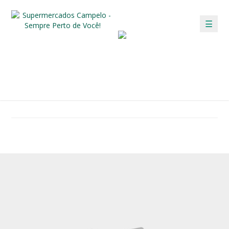
☰
/
/ PÁSCOA
HOME
DICAS
DICAS
Confira as dicas para deixar o seu dia mais fácil!