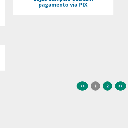
pagamento via PIX
<<
1
2
>>