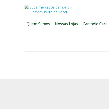
Quem Somos
Nossas Lojas
Campelo Card
HOME
/
EVENTOS
EVENTOS
Confira os nossos eventos e programações!