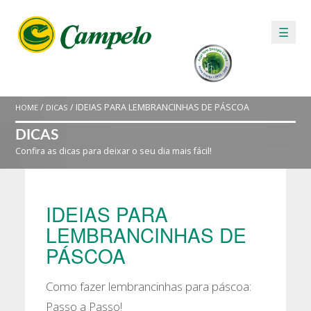
☰
/
/ IDEIAS PARA LEMBRANCINHAS DE PÁSCOA
HOME
DICAS
DICAS
Confira as dicas para deixar o seu dia mais fácil!
IDEIAS PARA
LEMBRANCINHAS DE
PÁSCOA
Como fazer lembrancinhas para páscoa:
Passo a Passo!