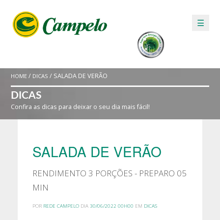
☰
/
/ SALADA DE VERÃO
HOME
DICAS
DICAS
Confira as dicas para deixar o seu dia mais fácil!
SALADA DE VERÃO
RENDIMENTO 3 PORÇÕES - PREPARO 05
MIN
POR
REDE CAMPELO
DIA
30/06/2022 00H00
EM
DICAS