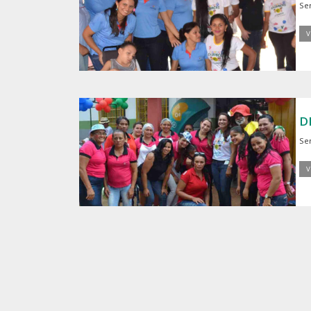
Se
V
D
Se
V