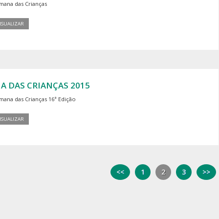
mana das Crianças
ISUALIZAR
IA DAS CRIANÇAS 2015
mana das Crianças 16ª Edição
ISUALIZAR
<<
1
2
3
>>